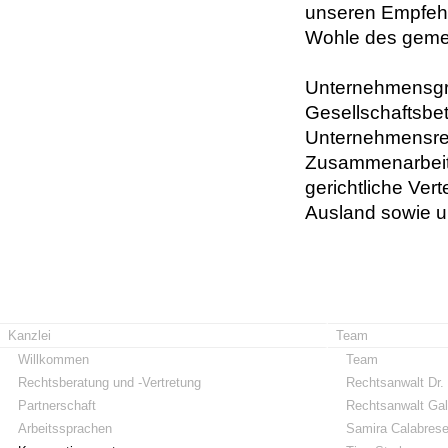
unseren Empfehle
Wohle des geme
Unternehmensgr
Gesellschaftsbe
Unternehmensreo
Zusammenarbeit 
gerichtliche Ve
Ausland sowie u
Kanzlei
Team
Willkommen
Team
Rechtsberatung und -Vertretung
Rechtsanwalt Dr.
Partnerschaft
Rechtsanwalt Gal
Arbeitssprachen
Samira Calabres